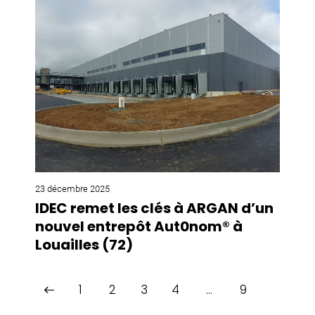
23 décembre 2025
IDEC remet les clés à ARGAN d’un
nouvel entrepôt Aut0nom® à
Louailles (72)
1
2
3
4
…
9