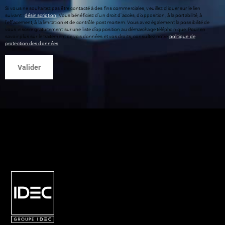
Si vous ne souhaitez pas être contacté à des fins commerciales, veuillez cliquer sur le lien
suivant :
désinscription
. Vous bénéficiez d’un droit d’accès, d’opposition, à la portabilité, à
l’effacement, à la limitation et de contrôle post mortem. Vous avez également la possibilité de
vous inscrire gratuitement sur une liste d’opposition au démarchage téléphonique. Pour en
savoir plus sur le traitement de vos données et vos droits, consultez notre
politique de
protection des données
.
IDEC : Le spécialiste de la logistique
Concepteur-constructeur clé en main, IDEC
vous accompagne dans la réalisation de vos
projets immobiliers. Ses équipes réalisent à
vos côtés vos opérations logistiques,
industriels et tertiaires en intégrant les leviers
énergétiques et de décarbonation.