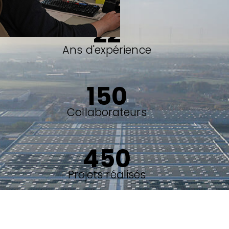
22
Ans d'expérience
150
Collaborateurs
450
Projets réalisés
15
 K