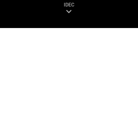
IDEC
s qu’un projet