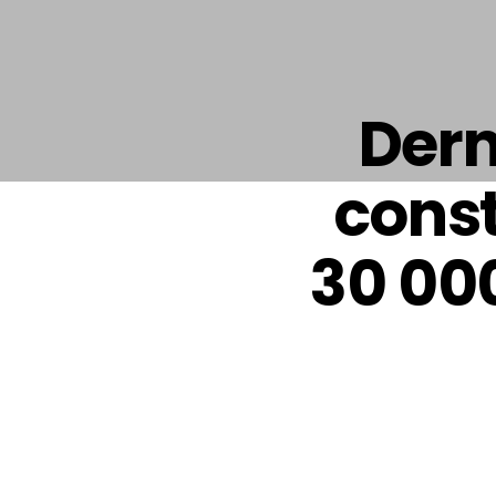
Dern
const
30 00