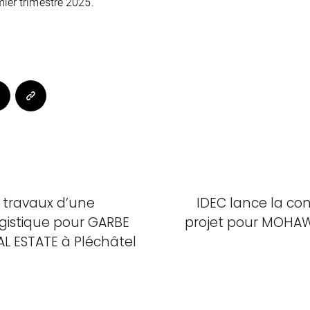
mier trimestre 2025.
s travaux d’une
IDEC lance la con
gistique pour GARBE
projet pour MOHAWK
AL ESTATE à Pléchâtel