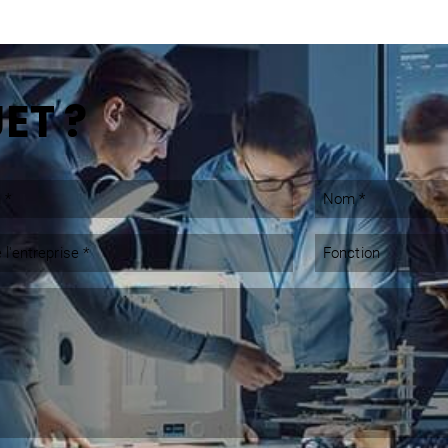
ET ?
Nom
*
Fonction
rise