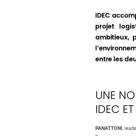
IDEC accomp
projet log
ambitieux, 
l’environne
entre les de
UNE NO
IDEC E
PANATTONI
, lead