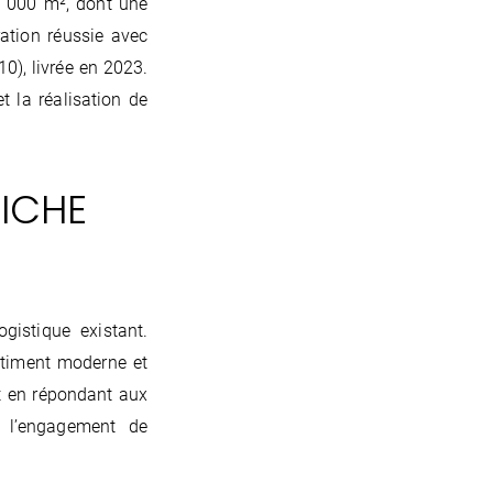
0 000 m², dont une
ration réussie avec
0), livrée en 2023.
t la réalisation de
RICHE
gistique existant.
âtiment moderne et
ut en répondant aux
e l’engagement de