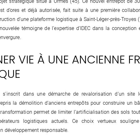
ojet stratégique situé à Ormes (45). Ce nouvel entrepôt de 3
t d’ores et déjà autorisée, fait suite à une première collabo
ruction d’une plateforme logistique à Saint-Léger-près-Troyes (1
nouvelée témoigne de l’expertise d’IDEC dans la conception e
envergure.
ER VIE À UNE ANCIENNE F
IQUE
 s’inscrit dans une démarche de revalorisation d’un site lo
pris la démolition d’anciens entrepôts pour construire un b
transformation permet de limiter l’artificialisation des sols to
érateurs logistiques actuels. Ce choix vertueux soulign
n développement responsable.