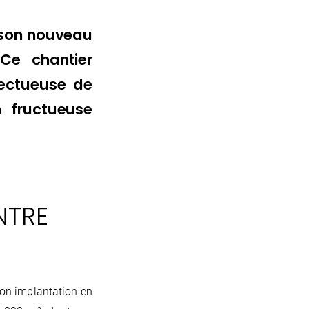
 son nouveau
Ce chantier
pectueuse de
n fructueuse
NTRE
son implantation en